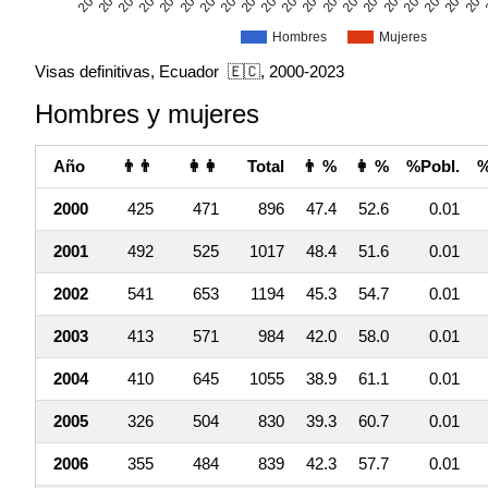
Hombres
Mujeres
Visas definitivas, Ecuador 🇪🇨, 2000-2023
Hombres y mujeres
Año
👨👨
👩👩
Total
👨 %
👩 %
%Pobl.
%
2000
425
471
896
47.4
52.6
0.01
2001
492
525
1017
48.4
51.6
0.01
2002
541
653
1194
45.3
54.7
0.01
2003
413
571
984
42.0
58.0
0.01
2004
410
645
1055
38.9
61.1
0.01
2005
326
504
830
39.3
60.7
0.01
2006
355
484
839
42.3
57.7
0.01