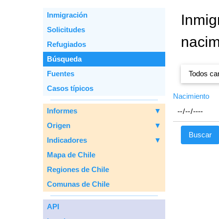
Inmigración
Inmig
Solicitudes
nacim
Refugiados
Вúsqueda
Fuentes
Todos cam
Casos típicos
Nacimiento
Informes
▼
Origen
▼
Indicadores
▼
Mapa de Chile
Regiones de Chile
Comunas de Chile
API