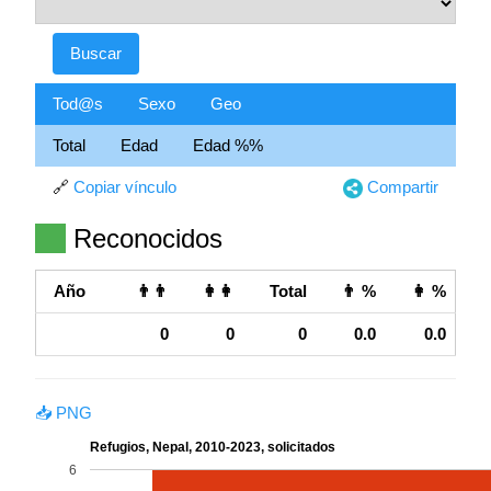
Tod@s
Sexo
Geo
Total
Edad
Edad %%
🔗
Copiar vínculo
Compartir
Reconocidos
Año
👨👨
👩👩
Total
👨 %
👩 %
0
0
0
0.0
0.0
📥 PNG
Refugios, Nepal, 2010-2023, solicitados
6