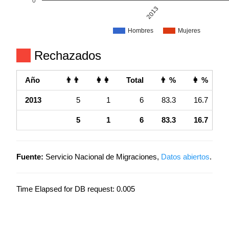
0
2013
Hombres
Mujeres
Rechazados
Año
👨👨
👩👩
Total
👨 %
👩 %
2013
5
1
6
83.3
16.7
5
1
6
83.3
16.7
Fuente:
Servicio Nacional de Migraciones,
Datos abiertos
.
Time Elapsed for DB request: 0.005