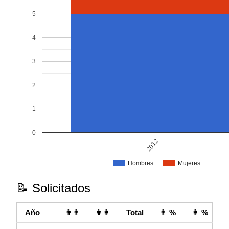
5
4
3
2
1
0
2012
Hombres
Mujeres
📝 Solicitados
Año
👨👨
👩👩
Total
👨 %
👩 %