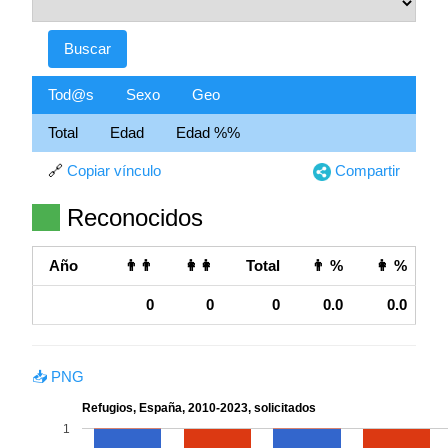
Tod@s
Sexo
Geo
Total
Edad
Edad %%
🔗
Copiar vínculo
Compartir
Reconocidos
Año
👨👨
👩👩
Total
👨 %
👩 %
0
0
0
0.0
0.0
📥 PNG
Refugios, España, 2010-2023, solicitados
1