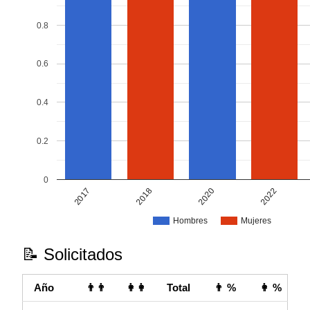
0.8
0.6
0.4
0.2
0
2022
2017
2018
2020
Hombres
Mujeres
📝 Solicitados
Año
👨👨
👩👩
Total
👨 %
👩 %