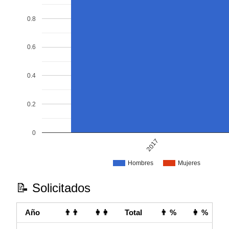
0.8
0.6
0.4
0.2
0
2017
Hombres
Mujeres
📝 Solicitados
Año
👨👨
👩👩
Total
👨 %
👩 %