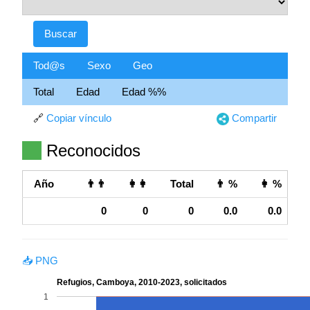
Tod@s
Sexo
Geo
Total
Edad
Edad %%
🔗
Copiar vínculo
Compartir
Reconocidos
Año
👨👨
👩👩
Total
👨 %
👩 %
0
0
0
0.0
0.0
📥 PNG
Refugios, Camboya, 2010-2023, solicitados
1