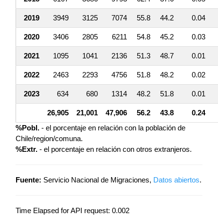
2019
3949
3125
7074
55.8
44.2
0.04
2020
3406
2805
6211
54.8
45.2
0.03
2021
1095
1041
2136
51.3
48.7
0.01
2022
2463
2293
4756
51.8
48.2
0.02
2023
634
680
1314
48.2
51.8
0.01
26,905
21,001
47,906
56.2
43.8
0.24
%Pobl.
- el porcentaje en relación con la población de
Chile/region/comuna.
%Extr.
- el porcentaje en relación con otros extranjeros.
Fuente:
Servicio Nacional de Migraciones,
Datos abiertos
.
Time Elapsed for API request: 0.002