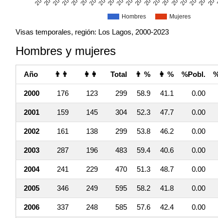
Hombres
Mujeres
Visas temporales, región: Los Lagos, 2000-2023
Hombres y mujeres
Año
👨👨
👩👩
Total
👨 %
👩 %
%Pobl.
%
2000
176
123
299
58.9
41.1
0.00
2001
159
145
304
52.3
47.7
0.00
2002
161
138
299
53.8
46.2
0.00
2003
287
196
483
59.4
40.6
0.00
2004
241
229
470
51.3
48.7
0.00
2005
346
249
595
58.2
41.8
0.00
2006
337
248
585
57.6
42.4
0.00