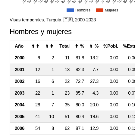
Hombres
Mujeres
Visas temporales, Turquía 🇹🇷, 2000-2023
Hombres y mujeres
Año
👨👨
👩👩
Total
👨 %
👩 %
%Pobl.
%Extr
2000
9
2
11
81.8
18.2
0.00
0.0
2001
12
1
13
92.3
7.7
0.00
0.0
2002
16
6
22
72.7
27.3
0.00
0.0
2003
22
1
23
95.7
4.3
0.00
0.0
2004
28
7
35
80.0
20.0
0.00
0.1
2005
41
10
51
80.4
19.6
0.00
0.1
2006
54
8
62
87.1
12.9
0.00
0.1