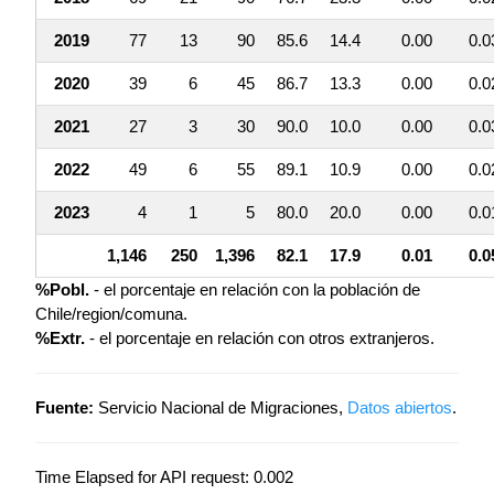
2019
77
13
90
85.6
14.4
0.00
0.0
2020
39
6
45
86.7
13.3
0.00
0.0
2021
27
3
30
90.0
10.0
0.00
0.0
2022
49
6
55
89.1
10.9
0.00
0.0
2023
4
1
5
80.0
20.0
0.00
0.0
1,146
250
1,396
82.1
17.9
0.01
0.0
%Pobl.
- el porcentaje en relación con la población de
Chile/region/comuna.
%Extr.
- el porcentaje en relación con otros extranjeros.
Fuente:
Servicio Nacional de Migraciones,
Datos abiertos
.
Time Elapsed for API request: 0.002