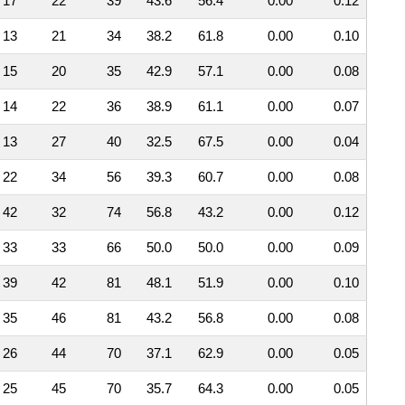
17
22
39
43.6
56.4
0.00
0.12
13
21
34
38.2
61.8
0.00
0.10
15
20
35
42.9
57.1
0.00
0.08
14
22
36
38.9
61.1
0.00
0.07
13
27
40
32.5
67.5
0.00
0.04
22
34
56
39.3
60.7
0.00
0.08
42
32
74
56.8
43.2
0.00
0.12
33
33
66
50.0
50.0
0.00
0.09
39
42
81
48.1
51.9
0.00
0.10
35
46
81
43.2
56.8
0.00
0.08
26
44
70
37.1
62.9
0.00
0.05
25
45
70
35.7
64.3
0.00
0.05