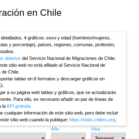
ración en Chile
 detallados, 4 gráficos: sexo y edad (hombres/mujeres,
lutas y porcentaje), países, regiones, comunas, profesión,
studios.
os abiertos
del Servicio Nacional de Migraciones de Chile.
ste sitio web no está afiliado al Servicio Nacional de
 de Chile.
portar tablas en 6 formatos y descargar gráficos en
G.
ar a su página web tablas y gráficos, que se actualizarán
ente. Para ello, es necesario añadir un par de líneas de
a la
API gratuita
.
ar cualquier información de este sitio web, pero debe incluir
 este sitio web cuando la publique:
https://stats.chileru.org
.
Año
Visa