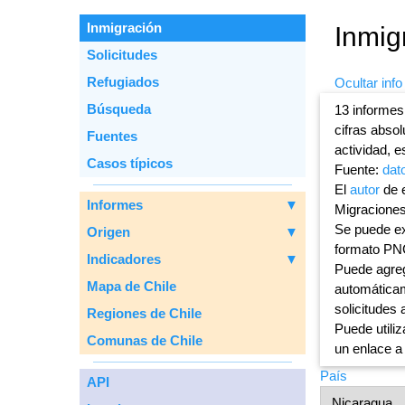
Inmigración
Inmig
Solicitudes
Refugiados
Ocultar info
Вúsqueda
13 informes
cifras abso
Fuentes
actividad, e
Casos típicos
Fuente:
dat
El
autor
de e
Informes
▼
Migraciones
Se puede ex
Origen
▼
formato PN
Indicadores
▼
Puede agreg
Mapa de Chile
automáticam
solicitudes 
Regiones de Chile
Puede utiliz
Comunas de Chile
un enlace a
País
API