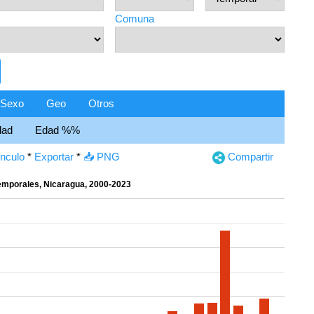
Comuna
Sexo
Geo
Otros
dad
Edad %%
ínculo
*
Exportar
*
📥 PNG
Compartir
emporales, Nicaragua, 2000-2023