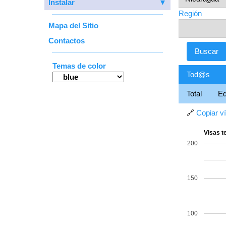
Instalar
▼
Región
Mapa del Sitio
Contactos
Temas de color
Tod@s
Total
E
🔗
Copiar v
Visas t
200
150
100