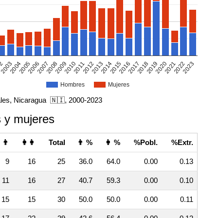
02
2005
2008
2011
2014
2017
2020
2023
2003
2006
2009
2012
2015
2018
2021
2004
2007
2010
2013
2016
2019
2022
Hombres
Mujeres
les, Nicaragua 🇳🇮, 2000-2023
 y mujeres
👨
👩👩
Total
👨 %
👩 %
%Pobl.
%Extr.
9
16
25
36.0
64.0
0.00
0.13
11
16
27
40.7
59.3
0.00
0.10
15
15
30
50.0
50.0
0.00
0.11