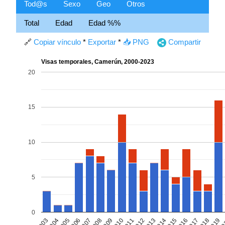
Tod@s
Sexo
Geo
Otros
Total
Edad
Edad %%
🔗
Copiar vínculo
*
Exportar
*
📥 PNG
Compartir
Visas temporales, Camerún, 2000-2023
20
15
10
5
0
2008
2016
2003
2011
2019
2006
2014
2009
2017
2004
2012
20
2007
2015
2010
2018
2005
2013