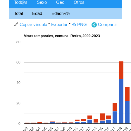
Tod@s
Sexo
Geo
Otros
Total
Edad
Edad %%
🔗
Copiar vínculo
*
Exportar
*
📥 PNG
Compartir
Visas temporales, comuna: Retiro, 2000-2023
80
60
40
20
0
2007
2016
2002
2011
2019
2005
2014
2009
2017
2003
2012
20
2006
2015
2010
2018
2004
2013