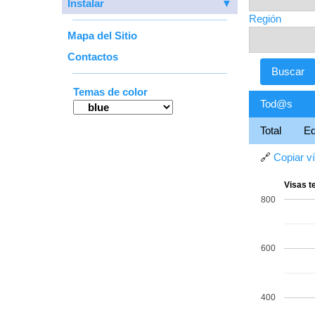
Instalar
▼
Región
Mapa del Sitio
Contactos
Temas de color
Tod@s
Total
E
🔗
Copiar v
Visas t
800
600
400