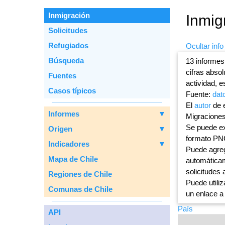
Inmigración
Inmig
Solicitudes
Refugiados
Ocultar info
Вúsqueda
13 informes
cifras abso
Fuentes
actividad, e
Casos típicos
Fuente:
dat
El
autor
de e
Informes
▼
Migraciones
Se puede ex
Origen
▼
formato PN
Indicadores
▼
Puede agreg
Mapa de Chile
automáticam
solicitudes 
Regiones de Chile
Puede utiliz
Comunas de Chile
un enlace a
País
API