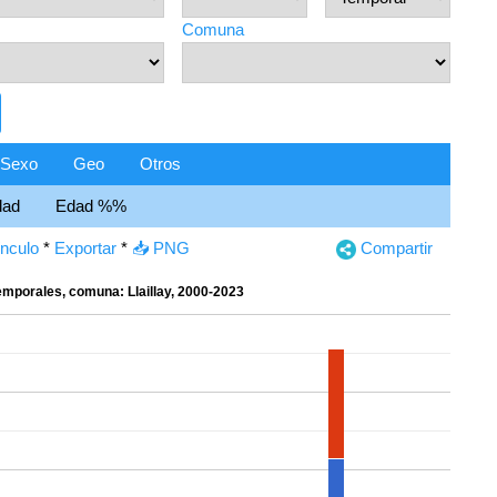
Comuna
Sexo
Geo
Otros
dad
Edad %%
ínculo
*
Exportar
*
📥 PNG
Compartir
emporales, comuna: Llaillay, 2000-2023