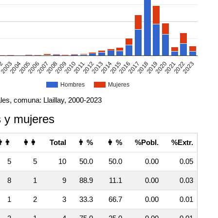
02
2005
2008
2011
2014
2017
2020
2023
2003
2006
2009
2012
2015
2018
2021
2004
2007
2010
2013
2016
2019
2022
Hombres
Mujeres
les, comuna: Llaillay, 2000-2023
 y mujeres
👨👨
👩👩
Total
👨 %
👩 %
%Pobl.
%Extr.
5
5
10
50.0
50.0
0.00
0.05
8
1
9
88.9
11.1
0.00
0.03
1
2
3
33.3
66.7
0.00
0.01