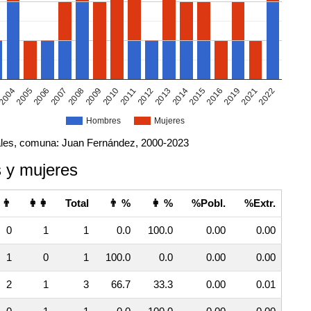
2004
2013
2011
2009
2021
2007
2016
2005
2014
2012
2010
2022
2019
2008
2006
2015
Hombres
Mujeres
les, comuna: Juan Fernández, 2000-2023
 y mujeres
👨
👩👩
Total
👨 %
👩 %
%Pobl.
%Extr.
0
1
1
0.0
100.0
0.00
0.00
1
0
1
100.0
0.0
0.00
0.00
2
1
3
66.7
33.3
0.00
0.01