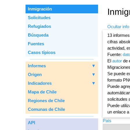
Inmigración
Inmig
Solicitudes
Refugiados
Ocultar info
Вúsqueda
13 informes
cifras abso
Fuentes
actividad, e
Casos típicos
Fuente:
dat
El
autor
de e
Informes
▼
Migraciones
Se puede ex
Origen
▼
formato PN
Indicadores
▼
Puede agreg
Mapa de Chile
automáticam
solicitudes 
Regiones de Chile
Puede utiliz
Comunas de Chile
un enlace a
País
API