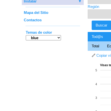
Instalar
▼
Región
Mapa del Sitio
Contactos
Temas de color
Tod@s
Total
E
🔗
Copiar v
Visas t
5
4
3