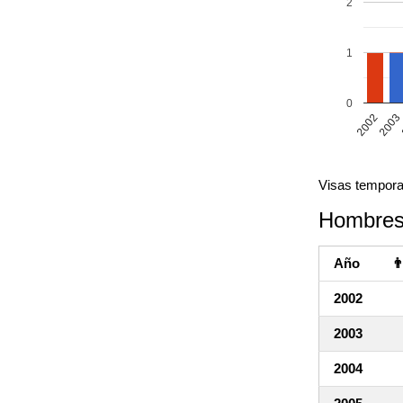
2
1
0
2002
2003
Visas tempora
Hombres
Año

2002
2003
2004