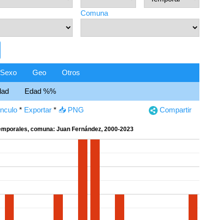
Comuna
Sexo
Geo
Otros
dad
Edad %%
ínculo
*
Exportar
*
📥 PNG
Compartir
emporales, comuna: Juan Fernández, 2000-2023