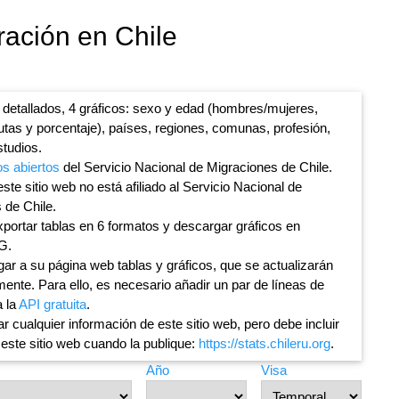
ración en Chile
 detallados, 4 gráficos: sexo y edad (hombres/mujeres,
lutas y porcentaje), países, regiones, comunas, profesión,
studios.
os abiertos
del Servicio Nacional de Migraciones de Chile.
ste sitio web no está afiliado al Servicio Nacional de
 de Chile.
portar tablas en 6 formatos y descargar gráficos en
G.
ar a su página web tablas y gráficos, que se actualizarán
ente. Para ello, es necesario añadir un par de líneas de
a la
API gratuita
.
ar cualquier información de este sitio web, pero debe incluir
 este sitio web cuando la publique:
https://stats.chileru.org
.
Año
Visa