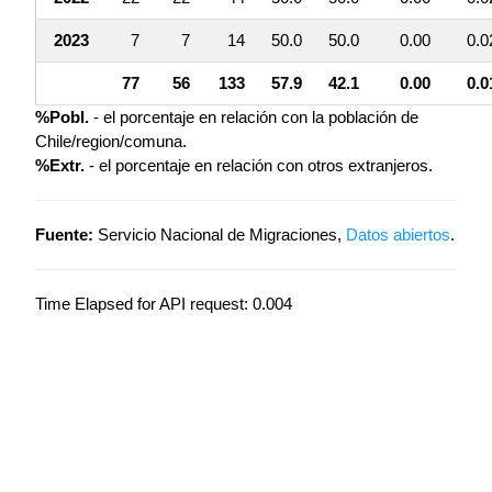
2023
7
7
14
50.0
50.0
0.00
0.0
77
56
133
57.9
42.1
0.00
0.0
%Pobl.
- el porcentaje en relación con la población de
Chile/region/comuna.
%Extr.
- el porcentaje en relación con otros extranjeros.
Fuente:
Servicio Nacional de Migraciones,
Datos abiertos
.
Time Elapsed for API request: 0.004