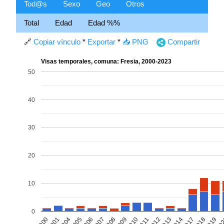
Tod@s
Sexo
Geo
Otros
Total
Edad
Edad %%
🔗
Copiar vínculo
*
Exportar
*
📥 PNG
Compartir
Visas temporales, comuna: Fresia, 2000-2023
50
40
30
20
10
0
2001
2008
2013
20
2000
2007
2012
2019
2006
2011
2018
2005
2010
2017
2004
2009
2014