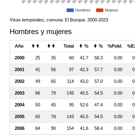
Hombres
Mujeres
Visas temporales, comuna: El Bosque, 2000-2023
Hombres y mujeres
Año
👨👨
👩👩
Total
👨 %
👩 %
%Pobl.
%Ex
2000
25
35
60
41.7
58.3
0.00
0
2001
41
56
97
42.3
57.7
0.00
0
2002
49
65
114
43.0
57.0
0.00
0
2003
66
79
145
45.5
54.5
0.00
0
2004
50
45
95
52.6
47.4
0.00
0
2005
65
78
143
45.5
54.5
0.00
0
2006
64
90
154
41.6
58.4
0.00
0