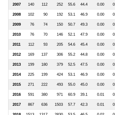
2007
140
112
252
55.6
44.4
0.00
0
2008
102
90
192
53.1
46.9
0.00
0
2009
76
74
150
50.7
49.3
0.00
0
2010
76
70
146
52.1
47.9
0.00
0
2011
112
93
205
54.6
45.4
0.00
0
2012
169
137
306
55.2
44.8
0.00
0
2013
199
180
379
52.5
47.5
0.00
0
2014
225
199
424
53.1
46.9
0.00
0
2015
271
222
493
55.0
45.0
0.00
0
2016
591
380
971
60.9
39.1
0.01
0
2017
867
636
1503
57.7
42.3
0.01
0
2018
1513
1317
2830
53.5
46.5
0.02
0