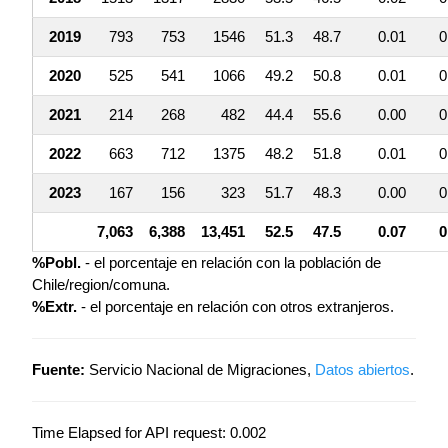
2019
793
753
1546
51.3
48.7
0.01
0
2020
525
541
1066
49.2
50.8
0.01
0
2021
214
268
482
44.4
55.6
0.00
0
2022
663
712
1375
48.2
51.8
0.01
0
2023
167
156
323
51.7
48.3
0.00
0
7,063
6,388
13,451
52.5
47.5
0.07
0
%Pobl.
- el porcentaje en relación con la población de
Chile/region/comuna.
%Extr.
- el porcentaje en relación con otros extranjeros.
Fuente:
Servicio Nacional de Migraciones,
Datos abiertos
.
Time Elapsed for API request: 0.002