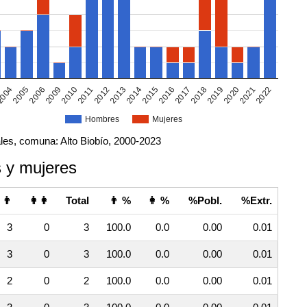
2018
2011
2016
2009
2021
2014
2005
2019
2012
2017
2010
2022
2015
2006
2020
2013
004
Hombres
Mujeres
les, comuna: Alto Biobío, 2000-2023
 y mujeres
👨
👩👩
Total
👨 %
👩 %
%Pobl.
%Extr.
3
0
3
100.0
0.0
0.00
0.01
3
0
3
100.0
0.0
0.00
0.01
2
0
2
100.0
0.0
0.00
0.01