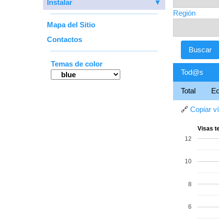
Instalar
▼
Región
Mapa del Sitio
Contactos
Temas de color
Tod@s
Total
E
🔗
Copiar v
Visas t
12
10
8
6