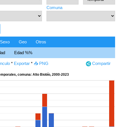
Comuna
Sexo
Geo
Otros
dad
Edad %%
ínculo
*
Exportar
*
📥 PNG
Compartir
emporales, comuna: Alto Biobío, 2000-2023