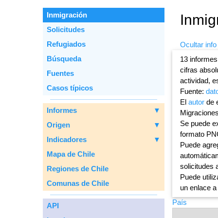
Inmigración
Inmig
Solicitudes
Refugiados
Ocultar info
Вúsqueda
13 informes
cifras abso
Fuentes
actividad, e
Casos típicos
Fuente:
dat
El
autor
de e
Informes
▼
Migraciones
Se puede ex
Origen
▼
formato PN
Indicadores
▼
Puede agreg
Mapa de Chile
automáticam
solicitudes 
Regiones de Chile
Puede utiliz
Comunas de Chile
un enlace a
País
API