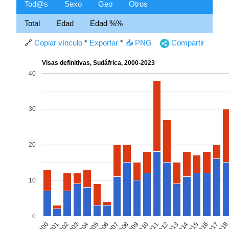
Tod@s
Sexo
Geo
Otros
Total
Edad
Edad %%
🔗
Copiar vínculo
*
Exportar
*
📥 PNG
Compartir
Visas definitivas, Sudáfrica, 2000-2023
40
30
20
10
0
2
2014
2009
2004
2017
2012
2007
2002
2015
2010
2005
2000
201
2013
2008
2003
2016
2011
2006
2001