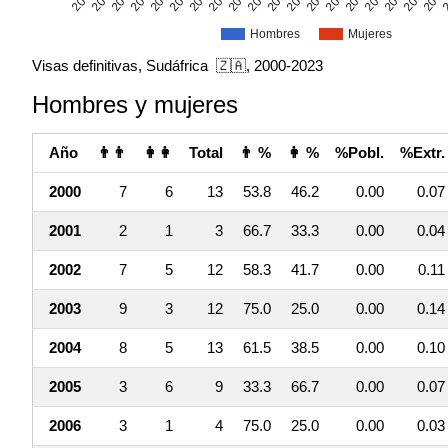
Hombres
Mujeres
Visas definitivas, Sudáfrica 🇿🇦, 2000-2023
Hombres y mujeres
Año
👨👨
👩👩
Total
👨 %
👩 %
%Pobl.
%Extr.
2000
7
6
13
53.8
46.2
0.00
0.07
2001
2
1
3
66.7
33.3
0.00
0.04
2002
7
5
12
58.3
41.7
0.00
0.11
2003
9
3
12
75.0
25.0
0.00
0.14
2004
8
5
13
61.5
38.5
0.00
0.10
2005
3
6
9
33.3
66.7
0.00
0.07
2006
3
1
4
75.0
25.0
0.00
0.03