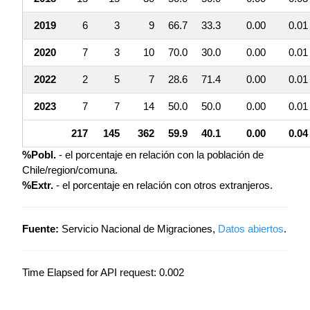
2019
6
3
9
66.7
33.3
0.00
0.01
2020
7
3
10
70.0
30.0
0.00
0.01
2022
2
5
7
28.6
71.4
0.00
0.01
2023
7
7
14
50.0
50.0
0.00
0.01
217
145
362
59.9
40.1
0.00
0.04
%Pobl.
- el porcentaje en relación con la población de
Chile/region/comuna.
%Extr.
- el porcentaje en relación con otros extranjeros.
Fuente:
Servicio Nacional de Migraciones,
Datos abiertos
.
Time Elapsed for API request: 0.002