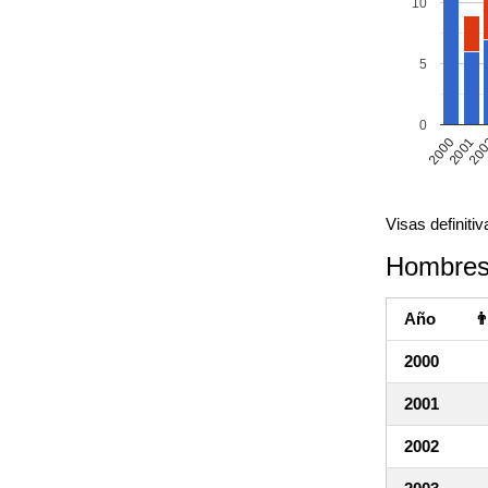
10
5
0
20
2000
2001
Visas definiti
Hombres
Año

2000
2001
2002