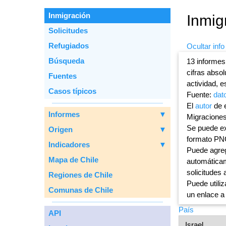
Inmigración
Inmig
Solicitudes
Refugiados
Ocultar info
Вúsqueda
13 informes
cifras abso
Fuentes
actividad, e
Casos típicos
Fuente:
dat
El
autor
de e
Informes
▼
Migraciones
Se puede ex
Origen
▼
formato PN
Indicadores
▼
Puede agreg
Mapa de Chile
automáticam
solicitudes 
Regiones de Chile
Puede utiliz
Comunas de Chile
un enlace a
País
API