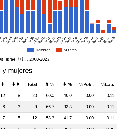
02
2005
2008
2011
2014
2017
2020
2023
2003
2006
2009
2012
2015
2018
2021
2004
2007
2010
2013
2016
2019
2022
Hombres
Mujeres
vas, Israel 🇮🇱, 2000-2023
 y mujeres
👨
👩👩
Total
👨 %
👩 %
%Pobl.
%Extr.
12
8
20
60.0
40.0
0.00
0.11
6
3
9
66.7
33.3
0.00
0.11
7
5
12
58.3
41.7
0.00
0.11