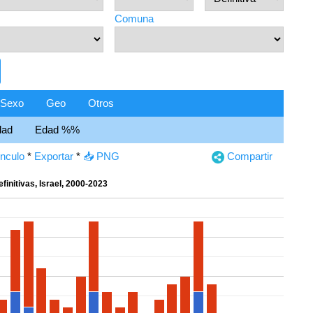
Comuna
Sexo
Geo
Otros
dad
Edad %%
ínculo
*
Exportar
*
📥 PNG
Compartir
finitivas, Israel, 2000-2023