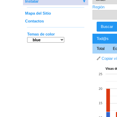
Instalar
▼
Región
Mapa del Sitio
Contactos
Temas de color
Tod@s
Total
E
🔗
Copiar v
Visas de
25
20
15