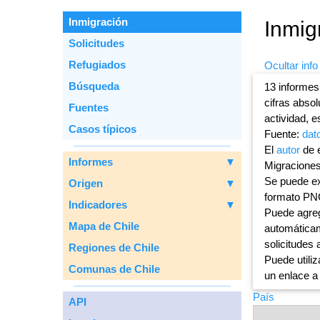
Inmigración
Inmig
Solicitudes
Refugiados
Ocultar info
Вúsqueda
13 informes
cifras abso
Fuentes
actividad, e
Casos típicos
Fuente:
dat
El
autor
de e
Informes
▼
Migraciones
Se puede ex
Origen
▼
formato PN
Indicadores
▼
Puede agreg
Mapa de Chile
automáticam
solicitudes 
Regiones de Chile
Puede utiliz
Comunas de Chile
un enlace a
País
API