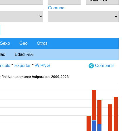
Comuna
Sexo
Geo
Otros
dad
Edad %%
ínculo
*
Exportar
*
📥 PNG
Compartir
efinitivas, comuna: Valparaíso, 2000-2023