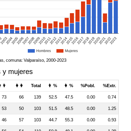
02
2005
2008
2011
2014
2017
2020
2023
2003
2006
2009
2012
2015
2018
2021
2004
2007
2010
2013
2016
2019
2022
Hombres
Mujeres
vas, comuna: Valparaíso, 2000-2023
 y mujeres
👨
👩👩
Total
👨 %
👩 %
%Pobl.
%Extr.
73
66
139
52.5
47.5
0.00
0.74
53
50
103
51.5
48.5
0.00
1.25
46
57
103
44.7
55.3
0.00
0.93