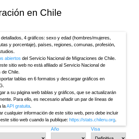
ración en Chile
 detallados, 4 gráficos: sexo y edad (hombres/mujeres,
lutas y porcentaje), países, regiones, comunas, profesión,
studios.
os abiertos
del Servicio Nacional de Migraciones de Chile.
ste sitio web no está afiliado al Servicio Nacional de
 de Chile.
portar tablas en 6 formatos y descargar gráficos en
G.
ar a su página web tablas y gráficos, que se actualizarán
ente. Para ello, es necesario añadir un par de líneas de
a la
API gratuita
.
ar cualquier información de este sitio web, pero debe incluir
 este sitio web cuando la publique:
https://stats.chileru.org
.
Año
Visa