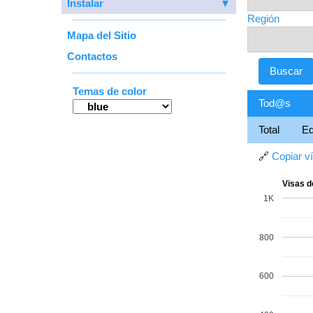
Instalar
▼
Región
Mapa del Sitio
Contactos
Temas de color
Tod@s
Total
E
🔗
Copiar v
Visas d
1K
800
600