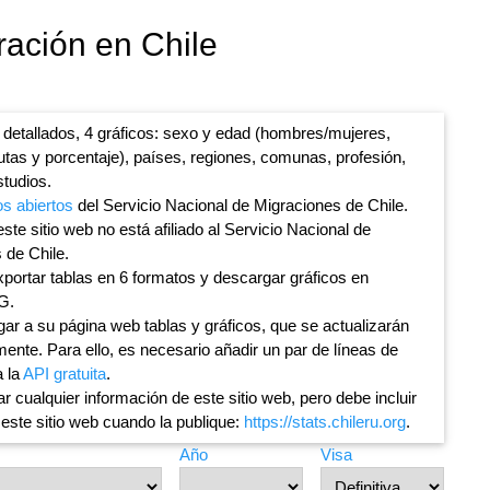
ración en Chile
 detallados, 4 gráficos: sexo y edad (hombres/mujeres,
lutas y porcentaje), países, regiones, comunas, profesión,
studios.
os abiertos
del Servicio Nacional de Migraciones de Chile.
ste sitio web no está afiliado al Servicio Nacional de
 de Chile.
portar tablas en 6 formatos y descargar gráficos en
G.
ar a su página web tablas y gráficos, que se actualizarán
ente. Para ello, es necesario añadir un par de líneas de
a la
API gratuita
.
ar cualquier información de este sitio web, pero debe incluir
 este sitio web cuando la publique:
https://stats.chileru.org
.
Año
Visa