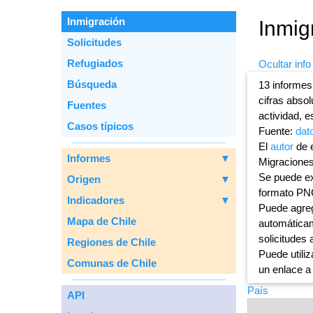
Inmigración
Inmig
Solicitudes
Refugiados
Ocultar info
Вúsqueda
13 informes
cifras abso
Fuentes
actividad, e
Casos típicos
Fuente:
dat
El
autor
de e
Informes
▼
Migraciones
Se puede ex
Origen
▼
formato PN
Indicadores
▼
Puede agreg
Mapa de Chile
automáticam
solicitudes 
Regiones de Chile
Puede utiliz
Comunas de Chile
un enlace a
País
API