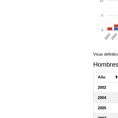
10
5
0
2002
2004
Visas definit
Hombres
Año

2002
2004
2005