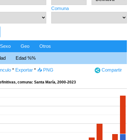
Comuna
Sexo
Geo
Otros
dad
Edad %%
ínculo
*
Exportar
*
📥 PNG
Compartir
efinitivas, comuna: Santa María, 2000-2023