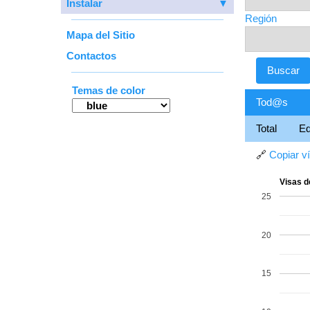
Instalar
▼
Región
Mapa del Sitio
Contactos
Temas de color
Tod@s
Total
E
🔗
Copiar v
Visas d
25
20
15