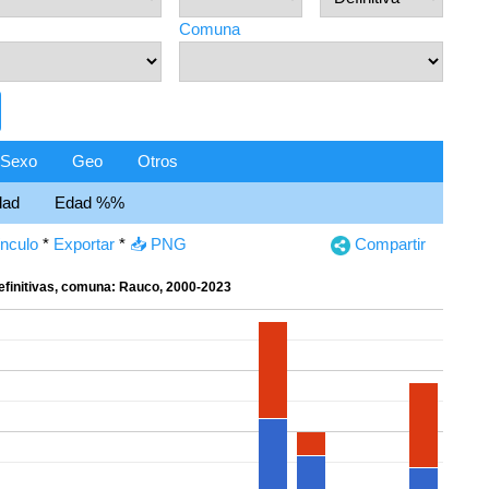
Comuna
Sexo
Geo
Otros
dad
Edad %%
ínculo
*
Exportar
*
📥 PNG
Compartir
efinitivas, comuna: Rauco, 2000-2023