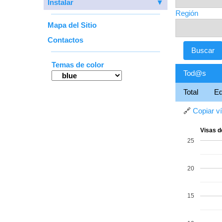
Instalar
▼
Región
Mapa del Sitio
Contactos
Temas de color
Tod@s
Total
E
🔗
Copiar v
Visas d
25
20
15