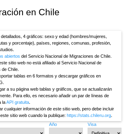
ración en Chile
 detallados, 4 gráficos: sexo y edad (hombres/mujeres,
lutas y porcentaje), países, regiones, comunas, profesión,
studios.
os abiertos
del Servicio Nacional de Migraciones de Chile.
ste sitio web no está afiliado al Servicio Nacional de
 de Chile.
portar tablas en 6 formatos y descargar gráficos en
G.
ar a su página web tablas y gráficos, que se actualizarán
ente. Para ello, es necesario añadir un par de líneas de
a la
API gratuita
.
ar cualquier información de este sitio web, pero debe incluir
 este sitio web cuando la publique:
https://stats.chileru.org
.
Año
Visa