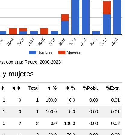
2002
2022
2020
2018
2015
2009
01
2023
2021
2019
2016
2014
Hombres
Mujeres
ivas, comuna: Rauco, 2000-2023
 y mujeres
👨
👩👩
Total
👨 %
👩 %
%Pobl.
%Extr.
1
0
1
100.0
0.0
0.00
0.01
1
0
1
100.0
0.0
0.00
0.01
0
2
2
0.0
100.0
0.00
0.02