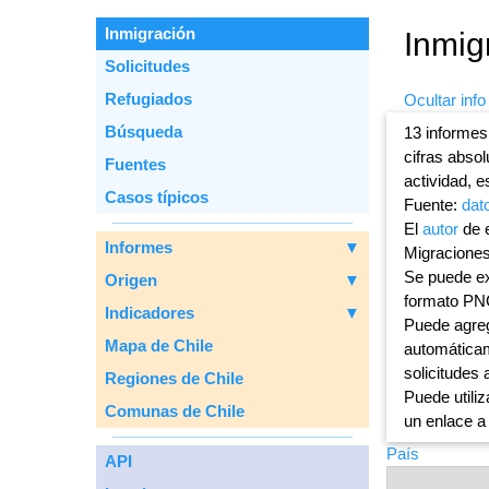
Inmigración
Inmig
Solicitudes
Refugiados
Ocultar info
Вúsqueda
13 informes
cifras abso
Fuentes
actividad, e
Casos típicos
Fuente:
dat
El
autor
de e
Informes
▼
Migraciones
Se puede ex
Origen
▼
formato PN
Indicadores
▼
Puede agreg
Mapa de Chile
automáticam
solicitudes 
Regiones de Chile
Puede utiliz
Comunas de Chile
un enlace a
País
API