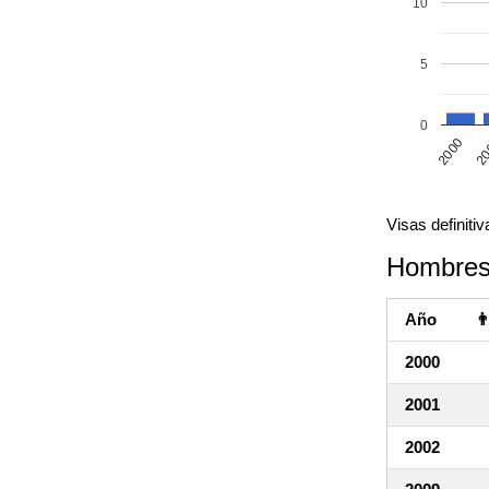
10
5
0
2000
20
Visas definit
Hombres
Año

2000
2001
2002