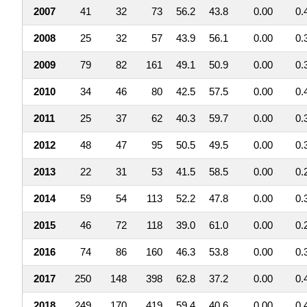
2007
41
32
73
56.2
43.8
0.00
0.
2008
25
32
57
43.9
56.1
0.00
0.
2009
79
82
161
49.1
50.9
0.00
0.
2010
34
46
80
42.5
57.5
0.00
0.
2011
25
37
62
40.3
59.7
0.00
0.
2012
48
47
95
50.5
49.5
0.00
0.
2013
22
31
53
41.5
58.5
0.00
0.
2014
59
54
113
52.2
47.8
0.00
0.
2015
46
72
118
39.0
61.0
0.00
0.
2016
74
86
160
46.3
53.8
0.00
0.
2017
250
148
398
62.8
37.2
0.00
0.
2018
249
170
419
59.4
40.6
0.00
0.