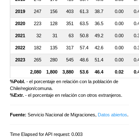
2019
247
156
403
61.3
38.7
0.00
0.
2020
223
128
351
63.5
36.5
0.00
0.
2021
32
31
63
50.8
49.2
0.00
0.
2022
182
135
317
57.4
42.6
0.00
0.
2023
265
280
545
48.6
51.4
0.00
0.
2,080
1,800
3,880
53.6
46.4
0.02
0.
%Pobl.
- el porcentaje en relación con la población de
Chile/region/comuna.
%Extr.
- el porcentaje en relación con otros extranjeros.
Fuente:
Servicio Nacional de Migraciones,
Datos abiertos
.
Time Elapsed for API request: 0.003