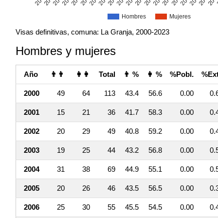
Hombres
Mujeres
Visas definitivas, comuna: La Granja, 2000-2023
Hombres y mujeres
Año
👨👨
👩👩
Total
👨 %
👩 %
%Pobl.
%Ext
2000
49
64
113
43.4
56.6
0.00
0.
2001
15
21
36
41.7
58.3
0.00
0.
2002
20
29
49
40.8
59.2
0.00
0.
2003
19
25
44
43.2
56.8
0.00
0.
2004
31
38
69
44.9
55.1
0.00
0.
2005
20
26
46
43.5
56.5
0.00
0.
2006
25
30
55
45.5
54.5
0.00
0.